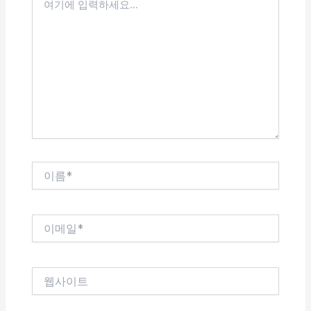
기
에
입
력
하
세
요...
이
름
*
이
메
일
*
웹
사
이